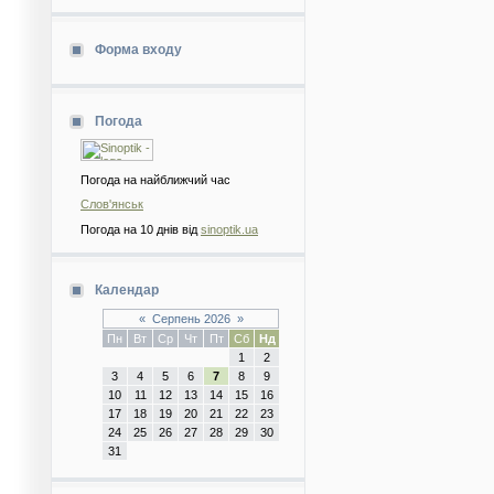
Форма входу
Погода
Погода на найближчий час
Слов'янськ
Погода на 10 днів від
sinoptik.ua
Календар
«
Серпень 2026
»
Пн
Вт
Ср
Чт
Пт
Сб
Нд
1
2
3
4
5
6
7
8
9
10
11
12
13
14
15
16
17
18
19
20
21
22
23
24
25
26
27
28
29
30
31