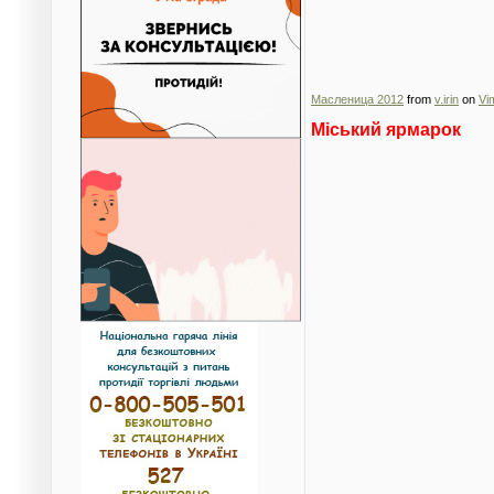
Масленица 2012
from
v.irin
on
Vi
Міський ярмарок