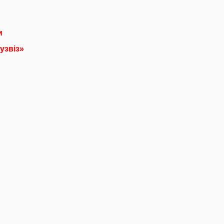
и
узвіз»