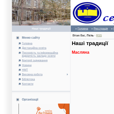
Наші традиції
Головна
Реєстрація
Вітаю Вас
,
Гість
·
RSS
Меню сайту
Наші традиції
Головна
Дистанційна освіта
Масляна
Прозорість та інформаційна
відкритість закладу освіти
Критерії оцінювання
Новини
НМТ
Виховна робота
Бібліотека
Контакти
Організації