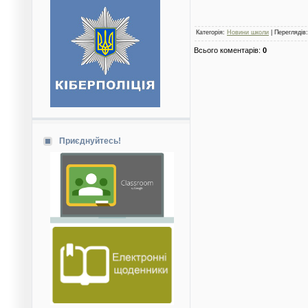
Категорія
:
Новини школи
|
Переглядів
Всього коментарів
:
0
Приєднуйтесь!