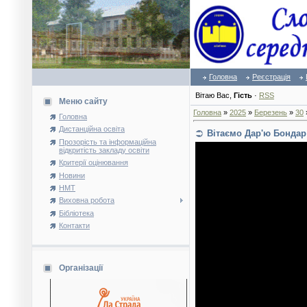
Головна
Реєстрація
Вітаю Вас
,
Гість
·
RSS
Меню сайту
Головна
»
2025
»
Березень
»
30
Головна
Дистанційна освіта
Вітаємо Дар'ю Бондар
Прозорість та інформаційна
відкритість закладу освіти
Критерії оцінювання
Новини
НМТ
Виховна робота
Бібліотека
Контакти
Організації