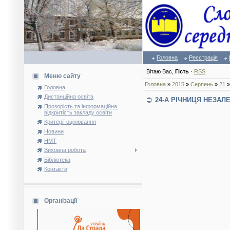
Головна
Реєстрація
Вітаю Вас
,
Гість
·
RSS
Меню сайту
Головна
»
2015
»
Серпень
»
21
»
Головна
Дистанційна освіта
24-А РІЧНИЦЯ НЕЗАЛ
Прозорість та інформаційна
відкритість закладу освіти
Критерії оцінювання
Новини
НМТ
Виховна робота
Бібліотека
Контакти
Організації