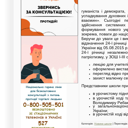
гуманіста і демократа,
успадкування духовних і
взаємин». Сьогодні п
здійснення системних
формування нового укр
зокрема, поваги до наці
Беручи до уваги це і в
відзначення 24-ї річниц
України від 05.08.2015 
24-ї річниці незалежн
патріотизму, у ЗОШ І-ІІІ
лекцію для учител
оформлено виставк
перегляд відео пр
захист малюнку се
Представники школи при
в урочистому підн
в урочистій ході 
Володимиру Рибаку
у загальнонаціон
України;
в урочистій ході 
Категорія
:
Новини школи
|
Переглядів